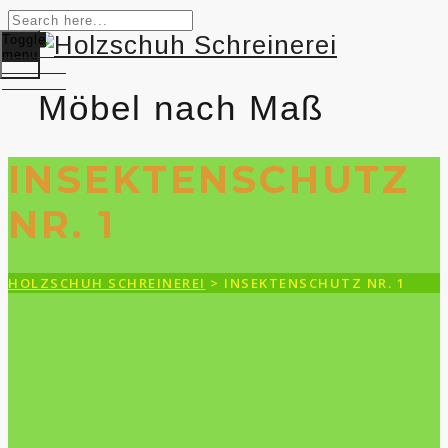
Toggle
menu
Möbel nach Maß
INSEKTENSCHUTZ
NR. 1
HOLZSCHUH SCHREINEREI
>
INSEKTENSCHUTZ NR. 1