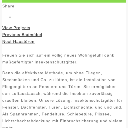
Share
View Projects
Beitragsnavigation
Previous
Previous
Badmöbel
Next
post:
Next
Haustüren
post:
Freuen Sie sich auf ein völlig neues Wohngefühl dank
maßgefertigter Insektenschutzgitter.
Denn die effektivste Methode, um ohne Fliegen,
Stechmücken und Co. zu lüften, ist die Installation von
Fliegengittern an Fenstern und Türen. Sie ermöglichen
den Luftaustausch, während die Insekten zuverlässig
draußen bleiben. Unsere Lösung: Insektenschutzgitter für
Fenster, Dachfenster, Türen, Lichtschächte, und und und.
Als Spannrahmen, Pendeltüre, Schiebetüre, Plissee,
Lichtschachtabdeckung mit Einbruchsicherung und vielem
mehr.