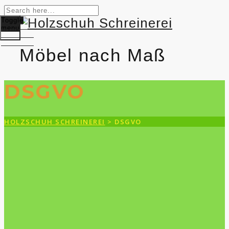
Toggle
menu
Möbel nach Maß
DSGVO
HOLZSCHUH SCHREINEREI
>
DSGVO